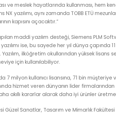
ı ve meslek hayatlarında kullanması, hem kendil
ens NX yazılımı, aynı zamanda TOBB ETÜ mezunl
ının kapısını açacaktır.”
apılan maddi yazılım desteği, Siemens PLM So
 yazılımı ise, bu sayede her yıl dünya çapında 1
 Yazılım, ilköğretim okullarından yüksek lisans 
ye için kullanılabiliyor.
 milyon kullanıcı lisansına, 71 bin müşteriye ve
da hizmet veren dünyanın lider firmalarından b
aha akıllı kararlar alarak daha iyi ürünler üretme
i Güzel Sanatlar, Tasarım ve Mimarlık Fakültesi 