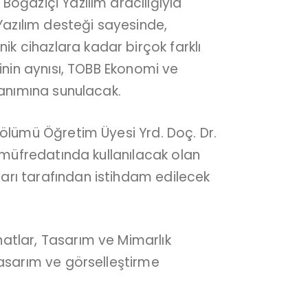
Boğaziçi Yazılım aracılığıyla
Yazılım desteği sayesinde,
k cihazlara kadar birçok farklı
jinin aynısı, TOBB Ekonomi ve
llanımına sunulacak.
 Bölümü Öğretim Üyesi Yrd. Doç. Dr.
ı müfredatında kullanılacak olan
ları tarafından istihdam edilecek
natlar, Tasarım ve Mimarlık
 tasarım ve görselleştirme