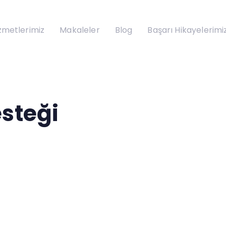
zmetlerimiz
Makaleler
Blog
Başarı Hikayelerimi
esteği