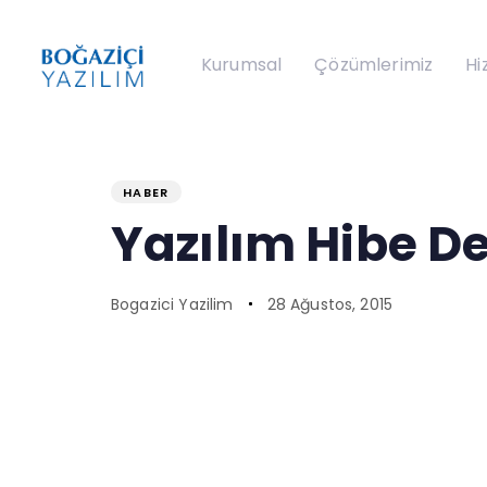
Kurumsal
Çözümlerimiz
Hi
PUBLISHED
Author
Published
IN:
on:
HABER
Yazılım Hibe D
Bogazici Yazilim
28 Ağustos, 2015