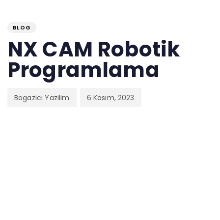
PUBLISHED
Author
Published
IN:
on:
BLOG
NX CAM Robotik
Programlama
Bogazici Yazilim
6 Kasım, 2023