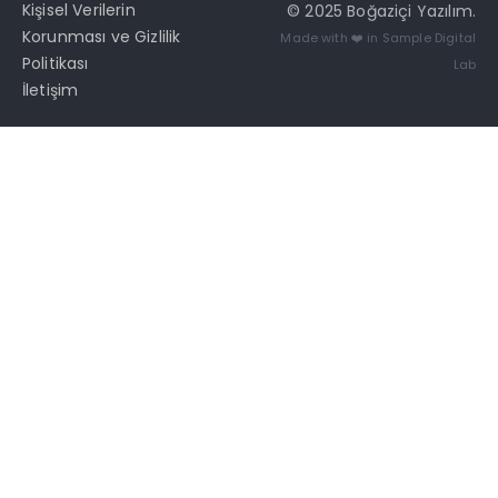
Kişisel Verilerin
© 2025 Boğaziçi Yazılım.
Korunması ve Gizlilik
Made with ❤️ in
Sample Digital
Politikası
Lab
İletişim